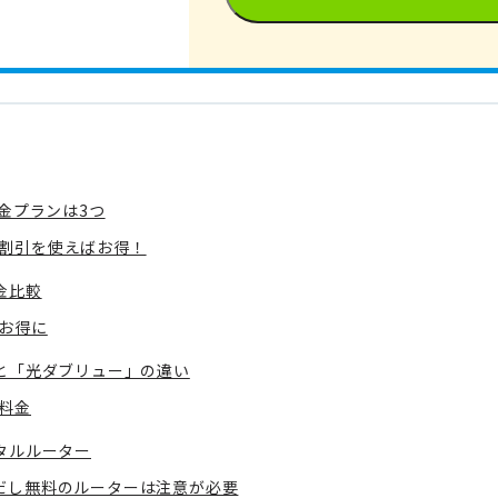
金プランは3つ
割引を使えばお得！
金比較
お得に
と「光ダブリュー」の違い
料金
タルルーター
だし無料のルーターは注意が必要