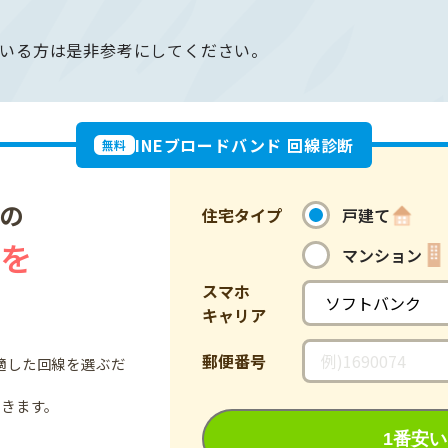
いる方は是非参考にしてください。
INEブロードバンド 回線診断
無料
の
住宅タイプ
戸建て
線を
マンション
スマホ
キャリア
郵便番号
適した回線を選ぶだ
できます。
1番安