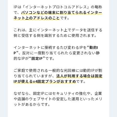
IPは「インターネットプロトコルアドレス」の略称
で、
パソコンなどの端末に割り当てられるインター
ネット上のアドレスのこと
です。
これは、主にインターネット上でデータを送信する
側と受信する側を識別するために使用されます。
インターネットに接続するたび変わるIPを
“動的I
P”
、反対に一度割り当てられたら変更されない静
的なIPが
“固定IP”
です。
ご家庭で使用される一般的な光回線には動的IPが割
り当てられていますが、
法人が利用する場合は固定
IPが
使える
v
4
固定
プラン
が
おすすめ
です。
なぜなら、固定IPにはセキュリティの強化や、企業
や店舗のウェブサイトの安定した運用といったメリ
ットがあるからです。