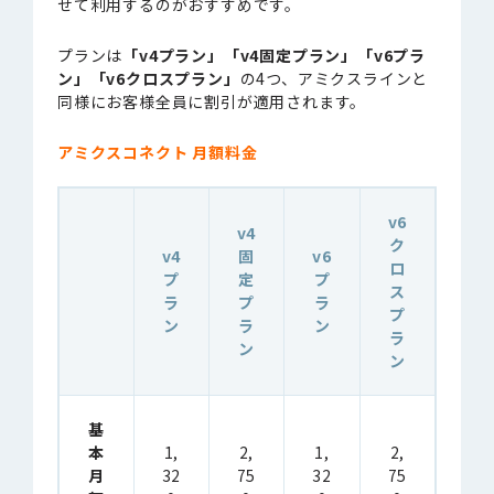
せて利用するのがおすすめです。
プランは
「v4プラン」「v4固定プラン」「v6プラ
ン」「v6クロスプラン」
の4つ、アミクスラインと
同様にお客様全員に割引が適用されます。
アミクスコネクト 月額料金
v6
v4
ク
v4
固
v6
ロ
プ
定
プ
ス
ラ
プ
ラ
プ
ン
ラ
ン
ラ
ン
ン
基
本
1,
2,
1,
2,
月
32
75
32
75