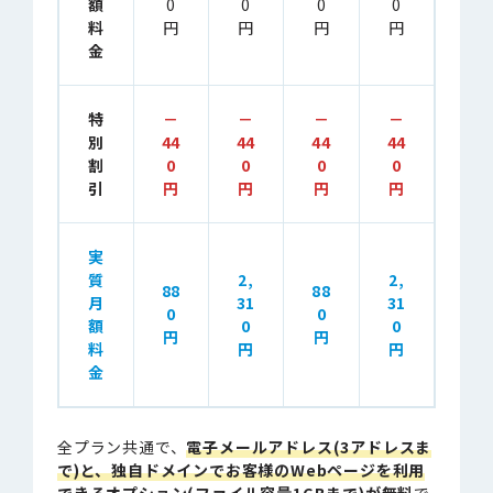
額
0
0
0
0
料
円
円
円
円
金
特
－
－
－
－
別
44
44
44
44
割
0
0
0
0
引
円
円
円
円
実
質
2,
2,
88
88
月
31
31
0
0
額
0
0
円
円
料
円
円
金
全プラン共通で、
電子メールアドレス(3アドレスま
で)と、独自ドメインでお客様のWebページを利用