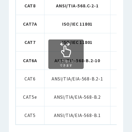
CAT8
ANSI/TIA-568.C-2-1
40G
CAT7A
ISO/IEC 11801
10G
CAT7
ISO/IEC 11801
10G
CAT6A
ANSI/TIA-568-B.2-10
10G
スクロール
できます
CAT6
ANSI/TIA/EIA-568-B.2-1
1G
CAT5e
ANSI/TIA/EIA-568-B.2
1G
CAT5
ANSI/TIA/EIA-568-B.1
100