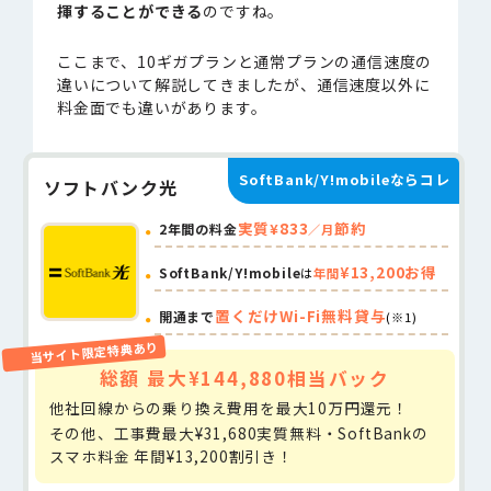
揮することができる
のですね。
ここまで、10ギガプランと通常プランの通信速度の
違いについて解説してきましたが、通信速度以外に
料金面でも違いがあります。
SoftBank/Y!mobileならコレ
ソフトバンク光
実質
833
節約
¥
2年間の料金
／月
¥13,200お得
SoftBank/Y!mobile
は
年間
置くだけWi-Fi無料貸与
開通まで
(※1)
総額 最大¥144,880相当バック
他社回線からの乗り換え費用を最大10万円還元！
その他、工事費最大¥31,680実質無料・SoftBankの
スマホ料金 年間¥13,200割引き！