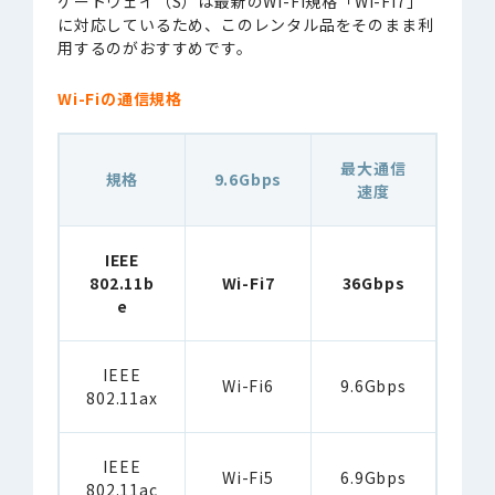
ゲートウェイ（S）は最新のWi-Fi規格「Wi-Fi7」
に対応しているため、このレンタル品をそのまま利
用するのがおすすめです。
Wi-Fiの通信規格
最大通信
規格
9.6Gbp
s
速度
IEEE
802.11
b
Wi-Fi
7
36Gbps
e
IEEE
Wi-Fi6
9.6Gbp
s
802.11ax
IEEE
Wi-Fi5
6.9Gbps
802.11ac