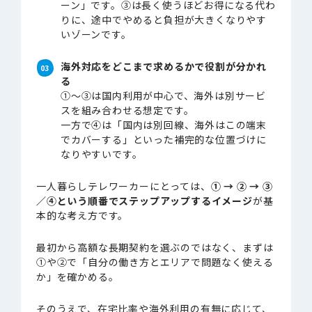
ーン」です。③は長く使うほどお得になる代わ
りに、途中でやめると負担が大きくなりやす
いゾーンです。
海外対応をどこまで求めるかで役割が分かれ
る
①〜③は国内利用が中心で、海外は別サービ
スを組み合わせる想定です。
一方で④は「国内は別回線、海外はこの端末
でカバーする」といった補完的な位置づけに
なりやすいです。
一人暮らしテレワーカーにとっては、
① → ② → ③
／④という順番でステップアップするイメージ
が基
本的な考え方です。
最初から高額な長期契約を選ぶのではなく、まずは
①や②で「自分の働き方とエリアで問題なく使える
か」を確かめる。
そのうえで、在宅比率や海外利用の有無に応じて、