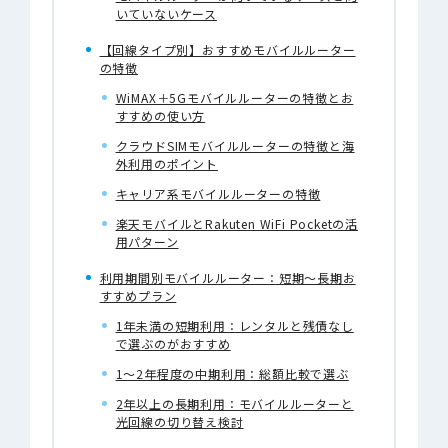
いていないケース
【回線タイプ別】おすすめモバイルルーター
の特徴
WiMAX＋5Gモバイルルーターの特徴とお
すすめの使い方
クラウドSIMモバイルルーターの特徴と海
外利用のポイント
キャリア系モバイルルーターの特徴
楽天モバイルとRakuten WiFi Pocketの活
用パターン
利用期間別モバイルルーター：短期〜長期お
すすめプラン
1年未満の短期利用：レンタルと残債なし
で選ぶのがおすすめ
1〜2年程度の中期利用：総額比較で選ぶ
2年以上の長期利用：モバイルルーターと
光回線の切り替え検討