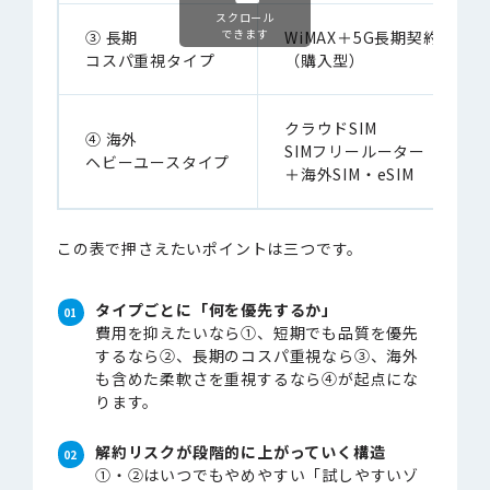
スクロール
できます
③ 長期
WiMAX＋5G長期契約
コスパ重視タイプ
（購入型）
クラウドSIM
④ 海外
SIMフリールーター
ヘビーユースタイプ
＋海外SIM・eSIM
この表で押さえたいポイントは三つです。
タイプごとに「何を優先するか」
費用を抑えたいなら①、短期でも品質を優先
するなら②、長期のコスパ重視なら③、海外
も含めた柔軟さを重視するなら④が起点にな
ります。
解約リスクが段階的に上がっていく構造
①・②はいつでもやめやすい「試しやすいゾ