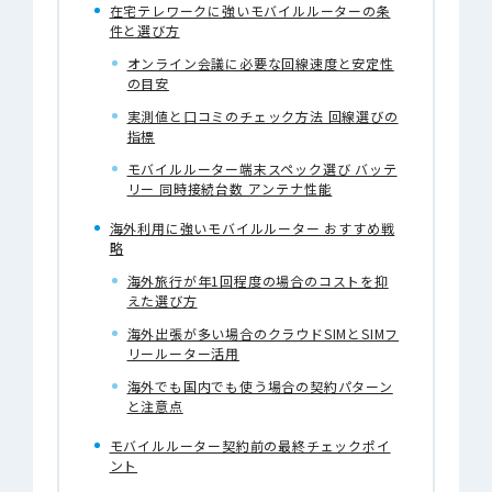
在宅テレワークに強いモバイルルーターの条
件と選び方
オンライン会議に必要な回線速度と安定性
の目安
実測値と口コミのチェック方法 回線選びの
指標
モバイルルーター端末スペック選び バッテ
リー 同時接続台数 アンテナ性能
海外利用に強いモバイルルーター おすすめ戦
略
海外旅行が年1回程度の場合のコストを抑
えた選び方
海外出張が多い場合のクラウドSIMとSIMフ
リールーター活用
海外でも国内でも使う場合の契約パターン
と注意点
モバイルルーター契約前の最終チェックポイ
ント