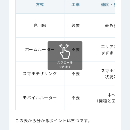
方式
工事
速度・安定性
光回線
必要
最も安定
エリア内なら
ホームルーター
不要
まずまず安定
スクロール
できます
スマホ回線の
スマホテザリング
不要
状況次第
中〜高
モバイルルーター
不要
（機種と回線次第
この表から分かるポイントは三つです。