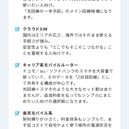
使いたい人向け。
「光回線の一歩手前」のメイン回線候補になり
ます。
クラウドSIM
国内はエリアの広さ、海外ではそのまま使える
手軽さが強み。
安定性よりも「どこでもそこそこつながる」こ
とを重視する人向けです。
キャリア系モバイルルーター
ドコモ／au／ソフトバンクのスマホを大容量で
使っていて、そのデータを「2台目回線」とし
て共有する構成が中心です。
光回線＋スマホのような大きなセット割はあり
ませんが、追加料金を払ってもシンプルにまと
めたい人向けの選択肢になります。
楽天モバイル系
契約縛りが小さく、料金体系もシンプルで、ま
ず低コストで自宅やよく使う場所の電波状況を